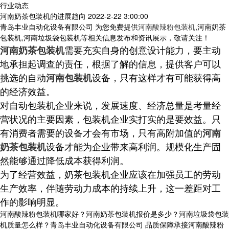
行业动态
河南奶茶包装机的进展趋向
2022-2-22 3:00:00
青岛丰业自动化设备有限公司 为您免费提供
河南酸辣粉包装机
,河南奶茶
包装机,河南垃圾袋包装机等相关信息发布和资讯展示，敬请关注！
需要充实自身的创意设计能力，要主动
河南奶茶包装机
地承担起调查的责任，根据了解的信息，提供客户可以
挑选的自动
设备，只有这样才有可能获得高
河南包装机
的经济效益。
对自动包装机企业来说，发展速度、经济总量是考量经
营状况的主要因素，包装机企业实打实的是要效益。只
有消费者需要的设备才会有市场，只有高附加值的
河南
设备才能为企业
带来高利润。规模化生产固
奶茶包装机
然能够通过降低成本获得利润
。
为了经营效益，
奶茶包装机
企业应该在加强员工的劳动
生产效率，伴随劳动力成
本的持续上升，这一差距对工
作的影响明显。
河南酸辣粉包装机哪家好？河南奶茶包装机报价是多少？河南垃圾袋包装
机质量怎么样？青岛丰业自动化设备有限公司 品质保障承接河南酸辣粉